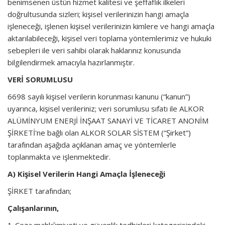
benimsenen üstün hizmet kalitesi ve şeffaflık ilkeleri
doğrultusunda sizleri; kişisel verilerinizin hangi amaçla
işleneceği, işlenen kişisel verilerinizin kimlere ve hangi amaçla
aktarılabileceği, kişisel veri toplama yöntemlerimiz ve hukuki
sebepleri ile veri sahibi olarak haklarınız konusunda
bilgilendirmek amacıyla hazırlanmıştır.
VERİ SORUMLUSU
6698 sayılı kişisel verilerin korunması kanunu (“kanun”)
uyarınca, kişisel verileriniz; veri sorumlusu sıfatı ile ALKOR
ALÜMİNYUM ENERJİ İNŞAAT SANAYİ VE TİCARET ANONİM
ŞİRKETİ'ne bağlı olan ALKOR SOLAR SİSTEM (“Şirket”)
tarafından aşağıda açıklanan amaç ve yöntemlerle
toplanmakta ve işlenmektedir.
A) Kişisel Verilerin Hangi Amaçla İşleneceği
ŞİRKET tarafından;
Çalışanlarının,
1-Ceza mahkûmiyeti ve güvenlik tedbirleri kategorisindeki