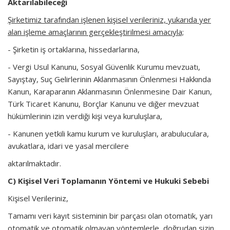
Aktarılabileceği
Şirketimiz tarafından işlenen kişisel verileriniz, yukarıda yer
alan işleme amaçlarının gerçekleştirilmesi amacıyla;
- Şirketin iş ortaklarına, hissedarlarına,
- Vergi Usul Kanunu, Sosyal Güvenlik Kurumu mevzuatı,
Sayıştay, Suç Gelirlerinin Aklanmasının Önlenmesi Hakkında
Kanun, Karaparanın Aklanmasının Önlenmesine Dair Kanun,
Türk Ticaret Kanunu, Borçlar Kanunu ve diğer mevzuat
hükümlerinin izin verdiği kişi veya kuruluşlara,
- Kanunen yetkili kamu kurum ve kuruluşları, arabuluculara,
avukatlara, idari ve yasal mercilere
aktarılmaktadır.
C) Kişisel Veri Toplamanın Yöntemi ve Hukuki Sebebi
Kişisel Verileriniz,
Tamamı veri kayıt sisteminin bir parçası olan otomatik, yarı
otomatik ve otomatik olmayan yöntemlerle, doğrudan sizin