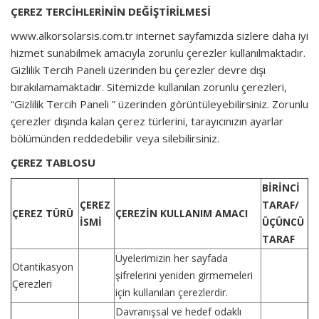
ÇEREZ TERCİHLERİNİN DEĞİŞTİRİLMESİ
www.alkorsolarsis.com.tr
internet sayfamızda sizlere daha iyi
hizmet sunabilmek amacıyla zorunlu çerezler kullanılmaktadır.
Gizlilik Tercih Paneli üzerinden bu çerezler devre dışı
bırakılamamaktadır. Sitemizde kullanılan zorunlu çerezleri,
“Gizlilik Tercih Paneli ” üzerinden görüntüleyebilirsiniz. Zorunlu
çerezler dışında kalan çerez türlerini, tarayıcınızın ayarlar
bölümünden reddedebilir veya silebilirsiniz.
ÇEREZ TABLOSU
BİRİNCİ
ÇEREZ
TARAF/
ÇEREZ TÜRÜ
ÇEREZİN KULLANIM AMACI
İSMİ
ÜÇÜNCÜ
TARAF
Üyelerimizin her sayfada
Otantikasyon
şifrelerini yeniden girmemeleri
Çerezleri
için kullanılan çerezlerdir.
Davranışsal ve hedef odaklı